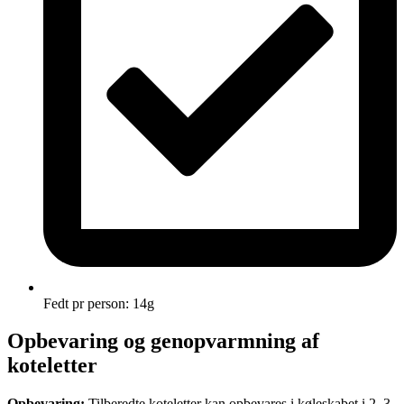
Fedt pr person: 14g
Opbevaring og genopvarmning af
koteletter
Opbevaring:
Tilberedte koteletter kan opbevares i køleskabet i 2–3