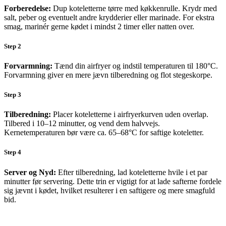
Forberedelse:
Dup koteletterne tørre med køkkenrulle. Krydr med
salt, peber og eventuelt andre krydderier eller marinade. For ekstra
smag, marinér gerne kødet i mindst 2 timer eller natten over.
Step 2
Forvarmning:
Tænd din airfryer og indstil temperaturen til 180°C.
Forvarmning giver en mere jævn tilberedning og flot stegeskorpe.
Step 3
Tilberedning:
Placer koteletterne i airfryerkurven uden overlap.
Tilbered i 10–12 minutter, og vend dem halvvejs.
Kernetemperaturen bør være ca. 65–68°C for saftige koteletter.
Step 4
Server og Nyd:
Efter tilberedning, lad koteletterne hvile i et par
minutter før servering. Dette trin er vigtigt for at lade safterne fordele
sig jævnt i kødet, hvilket resulterer i en saftigere og mere smagfuld
bid.