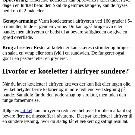
dage i en lufttæt beholder. Skal de gemmes længere, kan de fryses
ned i op til 2 måneder.
Genopvarmning:
Varm koteletterne i airfryeren ved 160 grader i 5–
6 minutter, til de er gennemvarme. Du kan også bruge ovn eller
pande, men airfryeren er bedst til at bevare saftigheden og give en
sprød overflade.
Brug af rester:
Rester af koteletter kan skæres i strimler og bruges i
en salat, en wrap eller som fyld i en sandwich. De fungerer også
godt i en pastaret eller en gryderet.
Hvorfor er koteletter i airfryer sundere?
Når du laver koteletter i airfryer, kræves der kun lidt eller ingen olie,
hvilket betyder færre kalorier og mindre fedt end ved stegning på
pande. Samtidig får du den gode smag og struktur, men uden den
tunge fornemmelse.
Ifølge en
artikel
kan airfryeren reducere behovet for olie markant og
bevare flere næringsstoffer i råvarerne. Det gør koteletter i airfryer til
en sundere løsning, hvor du stadig får et lækkert og saftigt resultat.